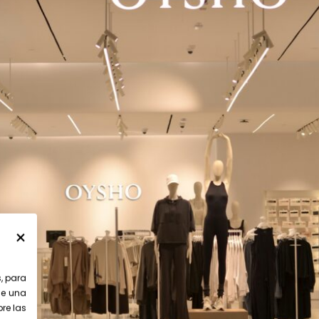
s, para
le una
bre las