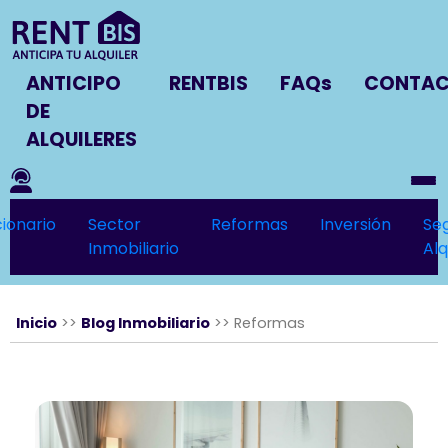
ANTICIPO
RENTBIS
FAQs
CONTA
DE
ALQUILERES
ionario
Sector
Reformas
Inversión
Se
Inmobiliario
Alq
Inicio
>>
Blog Inmobiliario
>>
Reformas