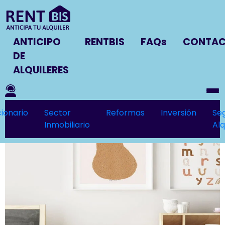
ANTICIPO
RENTBIS
FAQs
CONTA
DE
ALQUILERES
ionario
Sector
Reformas
Inversión
Se
Inmobiliario
Alq