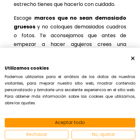
estrecho tienes que hacerlo con cuidado.
Escoge
marcos que no sean demasiado
gruesos
y no coloques demasiados cuadros
o fotos. Te aconsejamos que antes de
empezar a hacer agujeros crees una
pequeña composición sobre papel y
compruebes cómo va a quedar en la pared.
Utilizamos cookies
En la medida de lo posible,
procura que los
Podemos utilizarlas para el análisis de los datos de nuestros
cuadros solo estén en una de las paredes.
visitantes, para mejorar nuestro sitio web, mostrar contenido
personalizado y brindarle una excelente experiencia en el sitio web.
El objetivo es aportarle un toque personal al
Para obtener más información sobre las cookies que utilizamos,
pasillo, pero sin que llegue a resultar
abre los ajustes.
agobiante.
Aceptar todo
Juega con la luz
Rechazar
No, ajustar