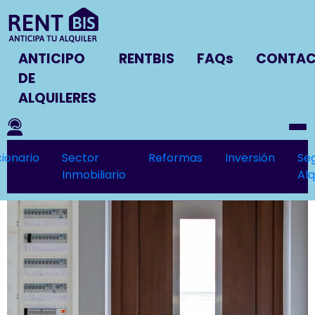
ANTICIPO
RENTBIS
FAQs
CONTA
DE
ALQUILERES
ionario
Sector
Reformas
Inversión
Se
Inmobiliario
Alq