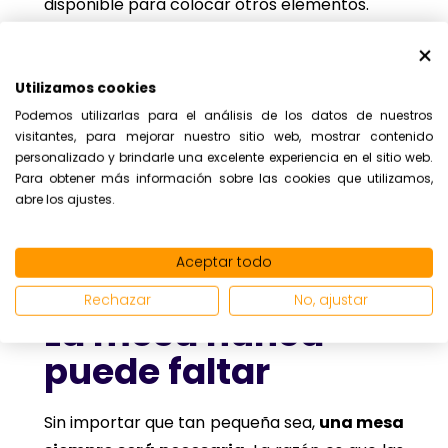
disponible para colocar otros elementos.
Esta clase de estantería se caracteriza por
ser flexible y pensada para todo tipo de
Utilizamos cookies
espacios. Puede ser utilizada para colocar los
Podemos utilizarlas para el análisis de los datos de nuestros
objetos que desees tener cerca, como libros,
visitantes, para mejorar nuestro sitio web, mostrar contenido
personalizado y brindarle una excelente experiencia en el sitio web.
plantas o cuadros, otorgándole un toque más
Para obtener más información sobre las cookies que utilizamos,
personal a la estancia. Las estanterías que
abre los ajustes.
cumplen perfectamente esta función son
HYLLIS
, LÄCKÖ, RUNMARÖ.
Aceptar todo
Rechazar
No, ajustar
La mesa nunca
puede faltar
Sin importar que tan pequeña sea,
una mesa