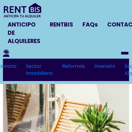
ANTICIPO
RENTBIS
FAQs
CONTA
DE
ALQUILERES
ionario
Sector
Reformas
Inversión
Se
Inmobiliario
Alq