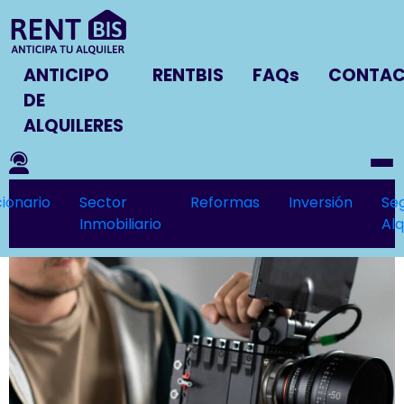
ANTICIPO
RENTBIS
FAQs
CONTA
DE
ALQUILERES
ionario
Sector
Reformas
Inversión
Se
Inmobiliario
Alq