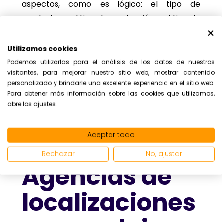
aspectos, como es lógico: el tipo de
productora, el tipo de producción o el tipo de
vivienda, entre otros. Sin embargo, podemos
establecer una cifra aproximada de
entre
Utilizamos cookies
los 1000 y los 1500€ diarios
por alquilar tu
Podemos utilizarlas para el análisis de los datos de nuestros
casa para rodajes. Como es lógico, si tu
visitantes, para mejorar nuestro sitio web, mostrar contenido
personalizado y brindarle una excelente experiencia en el sitio web.
vivienda es de lujo, lo que podrías ganar sería
Para obtener más información sobre las cookies que utilizamos,
bastante más. Como ves, son
cantidades
abre los ajustes.
muy apetecibles
, que se multiplicarán si el
rodaje se prolonga varios días en tu casa.
Aceptar todo
Rechazar
No, ajustar
Agencias de
localizaciones