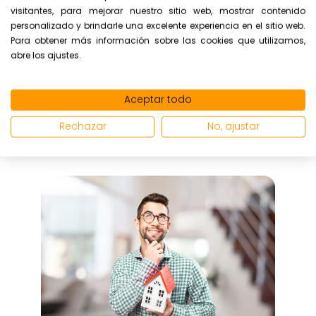
¿Qué son los vicios ocultos de una
visitantes, para mejorar nuestro sitio web, mostrar contenido
personalizado y brindarle una excelente experiencia en el sitio web.
vivienda?
Para obtener más información sobre las cookies que utilizamos,
abre los ajustes.
Comprar una vivienda es una decisión
muy importante en la vida de una
Aceptar todo
persona, ya que representa una inversión
signif...
Rechazar
No, ajustar