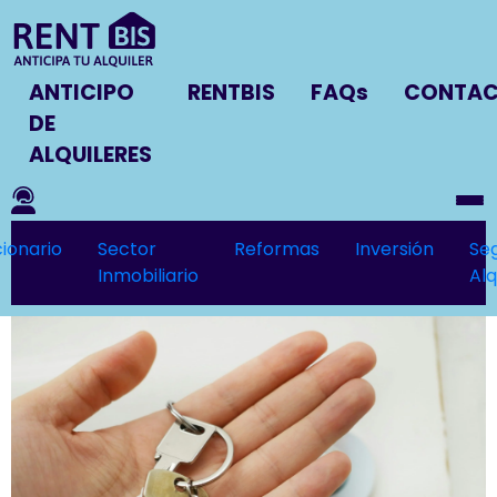
ANTICIPO
RENTBIS
FAQs
CONTA
DE
ALQUILERES
ionario
Sector
Reformas
Inversión
Se
Inmobiliario
Alq