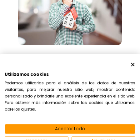
¿Cómo saber si ha prescrito una
VPO?
Utilizamos cookies
Una vivienda de protección oficial, más
Podemos utilizarlas para el análisis de los datos de nuestros
conocida como VPO, está sujeta a un
visitantes, para mejorar nuestro sitio web, mostrar contenido
personalizado y brindarle una excelente experiencia en el sitio web.
régimen normativo distinto al de las
Para obtener más información sobre las cookies que utilizamos,
demá...
abre los ajustes.
Aceptar todo