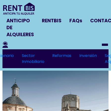
ANTICIPO
RENTBIS
FAQs
CONTA
DE
ALQUILERES
ionario
Sector
Reformas
Inversión
Se
Inmobiliario
Alq