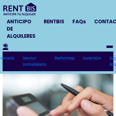
ANTICIPO
RENTBIS
FAQs
CONTA
DE
ALQUILERES
ionario
Sector
Reformas
Inversión
Se
Inmobiliario
Alq