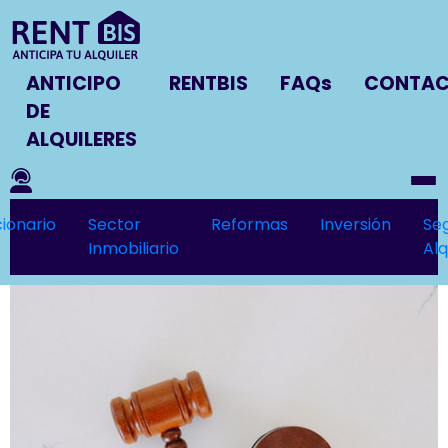
ANTICIPO
RENTBIS
FAQs
CONTA
DE
ALQUILERES
ionario
Sector
Reformas
Inversión
Se
Inmobiliario
Alq