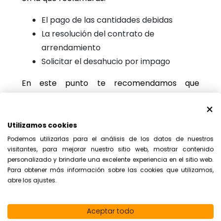
El pago de las cantidades debidas
La resolución del contrato de
arrendamiento
Solicitar el desahucio por impago
En este punto te recomendamos que
busques un abogado especialista para que
pueda ayudarte.
Utilizamos cookies
Podemos utilizarlas para el análisis de los datos de nuestros
Truco 3: Ir a juicio
visitantes, para mejorar nuestro sitio web, mostrar contenido
personalizado y brindarle una excelente experiencia en el sitio web.
Para obtener más información sobre las cookies que utilizamos,
Ante la demanda por impago, lo más usual es
abre los ajustes.
que el inquilino se oponga a ella, por lo que
será necesario acudir a juicio. En este punto
Aceptar todo