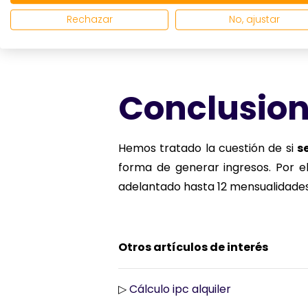
habitual y permanente, pudiendo 
Rechazar
No, ajustar
acciones de desahucio en caso de in
Conclusio
Hemos tratado la cuestión de si
s
forma de generar ingresos. Por 
adelantado hasta 12 mensualidades 
Otros artículos de interés
▷
Cálculo ipc alquiler