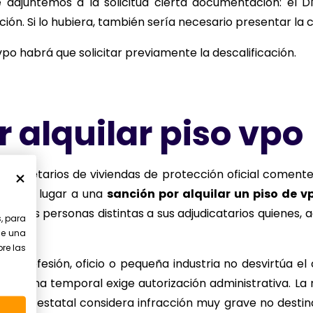
 adjuntemos a la solicitud cierta documentación: el DNI
ción. Si lo hubiera, también sería necesario presentar la
vpo habrá que solicitar previamente la descalificación.
 alquilar piso vpo
 propietarios de viviendas de protección oficial comente
al y da lugar a una
sanción por alquilar un piso de v
erceras personas distintas a sus adjudicatarios quienes,
s, para
.
le una
bre las
una profesión, oficio o pequeña industria no desvirtúa el
de forma temporal exige autorización administrativa. La
régimen estatal considera infracción muy grave no destin