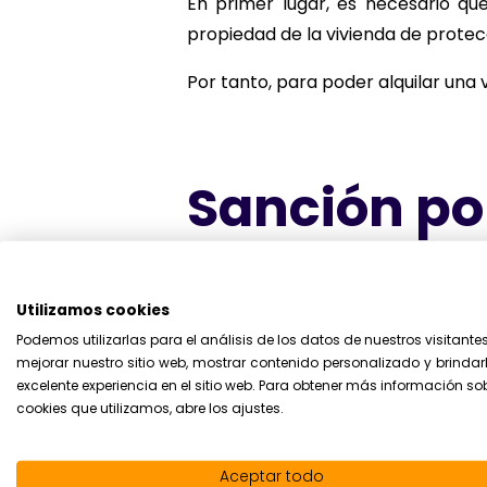
En primer lugar, es necesario que
propiedad de la vivienda de protec
Por tanto, para poder alquilar una 
Sanción por
Se suelen dar casos en los que los
terceras personas. Esto no es leg
Utilizamos cookies
protegida no puede ser cedido a t
Podemos utilizarlas para el análisis de los datos de nuestros visitante
su domicilio habitual y permanente
mejorar nuestro sitio web, mostrar contenido personalizado y brindar
excelente experiencia en el sitio web. Para obtener más información so
El ejercicio en dicho domicilio de 
cookies que utilizamos, abre los ajustes.
falta de ocupación de la vivienda 
en el artº3 del R.D. 3148/1978. El 
Aceptar todo