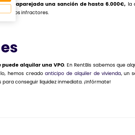
llevar
aparejada una sanción de hasta 6.000€,
la 
quilinos infractores.
nes
e puede alquilar una VPO
. En RentBis sabemos que alqu
ello, hemos creado
anticipo de alquiler de vivienda
, un 
para conseguir liquidez inmediata. ¡Infórmate!