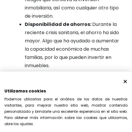
inmobiliaria, así como cualquier otro tipo
de inversión.
Disponibilidad de ahorros:
Durante la
reciente crisis sanitaria, el ahorro ha sido
mayor. Algo que ha ayudado a aumentar
la capacidad económica de muchas
familias, por lo que pueden invertir en
inmuebles.
Mejores ofertas hipotecarias
: La
competencia entre los bancos para
conseguir el máximo número de
Utilizamos cookies
hipotecas formalizadas es cada vez
Podemos utilizarlas para el análisis de los datos de nuestros
visitantes, para mejorar nuestro sitio web, mostrar contenido
mayor, lo que mejora las ofertas
personalizado y brindarle una excelente experiencia en el sitio web.
hipotecarias. De hecho, algunos bancos
Para obtener más información sobre las cookies que utilizamos,
ya han bajado sus tipos de interés para
abre los ajustes.
sus hipotecas.