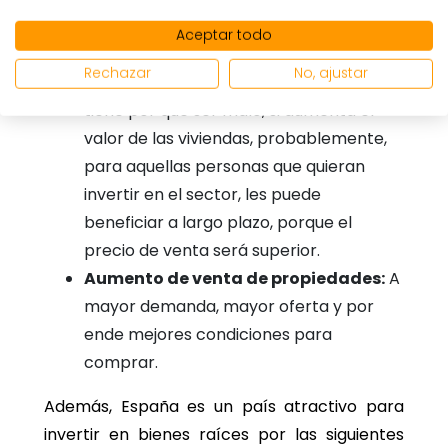
Precio de las viviendas:
Los expertos
Aceptar todo
pronostican una muy leve subida de
Rechazar
No, ajustar
precios en las viviendas. Pero esto no
tiene por qué ser malo, si aumenta el
valor de las viviendas, probablemente,
para aquellas personas que quieran
invertir en el sector, les puede
beneficiar a largo plazo, porque el
precio de venta será superior.
Aumento de venta de propiedades:
A
mayor demanda, mayor oferta y por
ende mejores condiciones para
comprar.
Además, España es un país atractivo para
invertir en bienes raíces por las siguientes