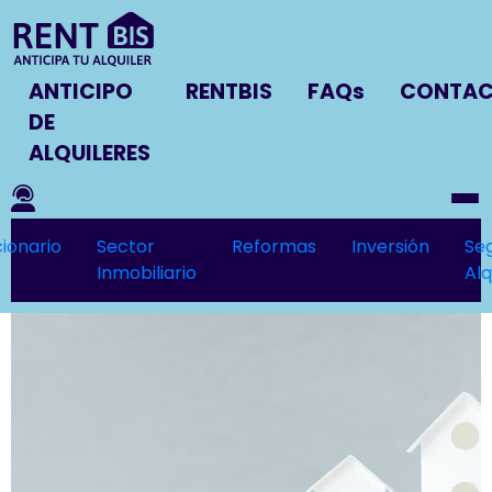
ANTICIPO
RENTBIS
FAQs
CONTA
DE
ALQUILERES
ionario
Sector
Reformas
Inversión
Se
Inmobiliario
Alq