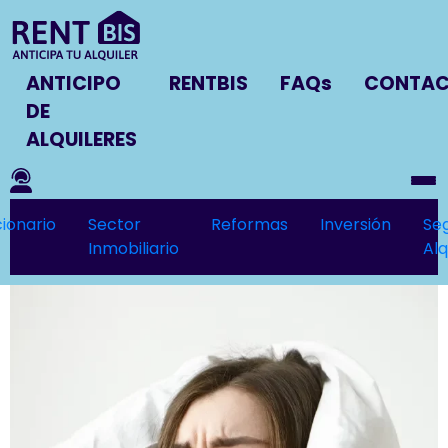
ANTICIPO
RENTBIS
FAQs
CONTA
DE
ALQUILERES
ionario
Sector
Reformas
Inversión
Se
Inmobiliario
Alq