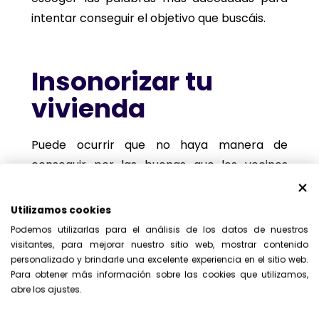
intentar conseguir el objetivo que buscáis.
Insonorizar tu
vivienda
Puede ocurrir que no haya manera de
conseguir por las buenas que los vecinos
cesen en las molestias que están causando.
Dado que el ruido afecta mucho a la calidad
Utilizamos cookies
de vida, si estás ante un problema grave
Podemos utilizarlas para el análisis de los datos de nuestros
deberías valorar acometer una
visitantes, para mejorar nuestro sitio web, mostrar contenido
personalizado y brindarle una excelente experiencia en el sitio web.
insonorización de tu vivienda.
Para obtener más información sobre las cookies que utilizamos,
abre los ajustes.
Aunque esto tiene un coste que deberás
asumir tú,
vas a ganar en tranquilidad
, y