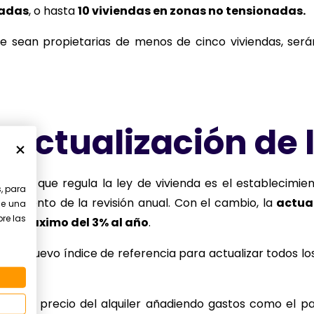
nadas
, o hasta
10 viviendas en zonas no tensionadas.
 que sean propietarias de menos de cinco viviendas, se
a actualización de 
ntes que regula la ley de vivienda es el establecimient
s, para
l momento de la revisión anual. Con el cambio, la
actual
le una
bre las
a un
máximo del 3% al año
.
e un nuevo índice de referencia para actualizar todos los
ar el precio del alquiler añadiendo gastos como el p