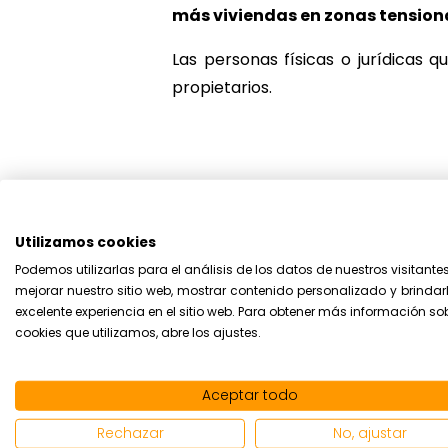
más viviendas en zonas tensio
Las personas físicas o jurídicas
propietarios.
Límite en l
Utilizamos cookies
Una de las cuestiones más importa
Podemos utilizarlas para el análisis de los datos de nuestros visitante
precio del alquiler cuando llega e
mejorar nuestro sitio web, mostrar contenido personalizado y brindar
excelente experiencia en el sitio web. Para obtener más información so
desvinculada del IPC
y se limita 
cookies que utilizamos, abre los ajustes.
Está previsto que para 2025 se cre
estará siempre por debajo del IPC.
Aceptar todo
Además, ya no se puede increment
Rechazar
No, ajustar