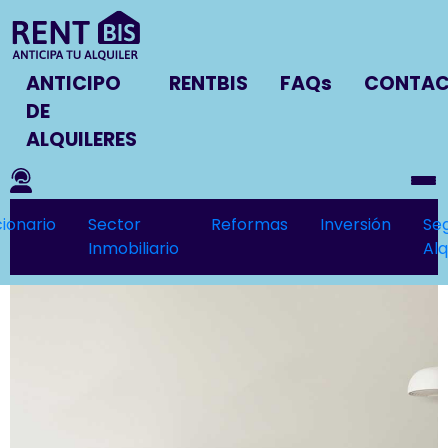
ANTICIPO
RENTBIS
FAQs
CONTA
DE
ALQUILERES
ionario
Sector
Reformas
Inversión
Se
Inmobiliario
Alq