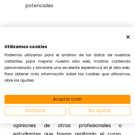
potenciales
Cómo elegir el
curso
Utilizamos cookies
Podemos utilizarlas para el análisis de los datos de nuestros
adecuado
visitantes, para mejorar nuestro sitio web, mostrar contenido
personalizado y brindarle una excelente experiencia en el sitio web.
Para obtener más información sobre las cookies que utilizamos,
abre los ajustes.
Al elegir un curso homologado de home
staging es importante que tengas en cuenta
Aceptar todo
aspectos como la duración, el precio, la
calidad de los profesores, entre otros. Es
Rechazar
No, ajustar
recomendable buscar recomendaciones y
opiniones de otros profesionales o
estudiantes que hayan realizado el curso,