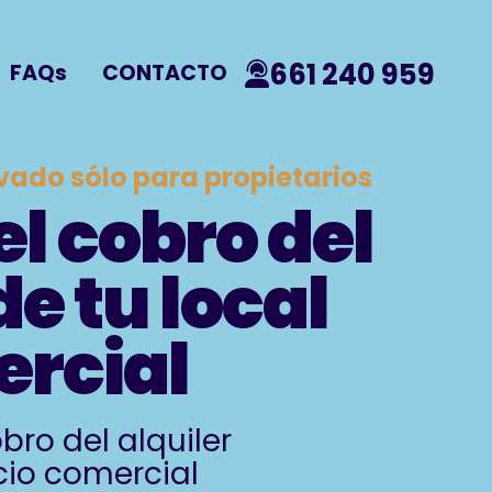
661 240 959
FAQs
CONTACTO
vado sólo para propietarios
l cobro del
de tu local
rcial
bro del alquiler
cio comercial