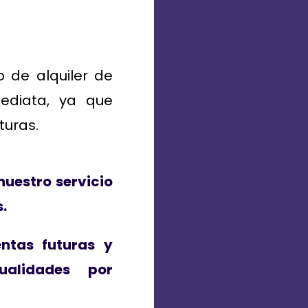
o de alquiler de
mediata, ya que
turas.
nuestro servicio
s.
entas futuras y
alidades por