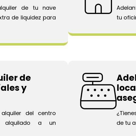
lquiler de tu nave
Adelant
xtra de liquidez para
tu ofic
iler de
Adel
ales y
loca
aseg
alquiler del centro
¿Tiene
s alquilado a un
de tu a