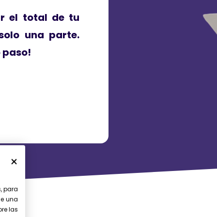
ar el total de tu
solo una parte.
o paso!
s, para
le una
bre las