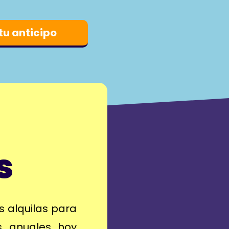
 tu anticipo
s
as alquilas para
os anuales hoy